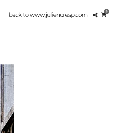
0
back to www.juliencresp.com
DS